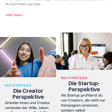
die Teen-Fintech-App Step.
mehr lesen >
NGI STRATEGIE
Die Startup-
NGI STRATEGIE
Perspektive
Die Creator
Als Startup profitierst du
Perspektive
von
Creator
s
, die nicht nur
Gründer:innen
und Creator
Kampagnen umsetzen,
verbindet der Wille, Ideen
sondern selbst