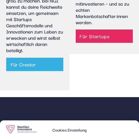
groß zu machen. Bei NGI
mitinvestieren – und so zu
kannst du deine Reichweite
echten
einsetzen, um gemeinsam
Markenbotschafter:innen
mit Startups
werden.
Geschäftsmodelle und
Innovationen zum Leben zu
Für Startups
erwecken und wirst selbst
wirtschaftlich daran
beteiligt.
Für Creator
Quick
Unsere
Cookies Einstellung
Links
Expertise