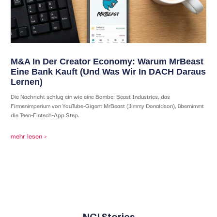
M&A In Der Creator Economy: Warum MrBeast
Eine Bank Kauft (und Was Wir In DACH Daraus
Lernen)
Die Nachricht schlug ein wie eine Bombe: Beast Industries, das
Firmenimperium von YouTube-Gigant MrBeast (Jimmy Donaldson), übernimmt
die Teen-Fintech-App Step.
mehr lesen >
NGI Stories