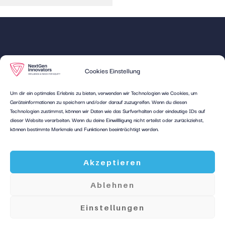
Quick
Unsere
Cookies Einstellung
Links
Expertise
Lindenstraße 3A
Über NGI
Für Start
Um dir ein optimales Erlebnis zu bieten, verwenden wir Technologien wie Cookies, um
23795 Bad
Ups
Geräteinformationen zu speichern und/oder darauf zuzugreifen. Wenn du diesen
FAQ
Segeberg
Das erste Creator
Technologien zustimmst, können wir Daten wie das Surfverhalten oder eindeutige IDs auf
Für
hallo@nextgen-
Impressum
Investment Modell im
dieser Website verarbeiten. Wenn du deine Einwillligung nicht erteilst oder zurückziehst,
innovators.de
Creator
können bestimmte Merkmale und Funktionen beeinträchtigt werden.
DACH-Raum. Mit
Datenschutz
Als
NextGen Innovators
Cookie-
Insight
entstehen langfristige
Richtlinie
Partnerschaften für
Akzeptieren
(EU)
Creator und Startups.
Ablehnen
Einstellungen