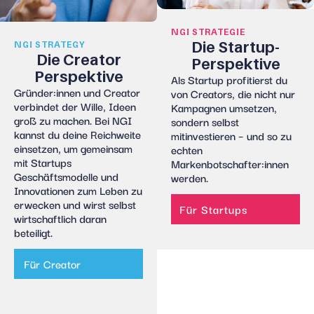
NGI STRATEGIE
Die Startup-
NGI STRATEGY
Die Creator
Perspektive
Perspektive
Als Startup profitierst du
Gründer:innen
und Creator
von
Creator
s
, die nicht nur
verbindet der Wille, Ideen
Kampagnen umsetzen,
groß zu machen. Bei NGI
sondern selbst
kannst du deine Reichweite
mitinvestieren – und so zu
einsetzen, um gemeinsam
echten
mit Startups
Markenbotschafter:innen
Geschäftsmodelle und
werden.
Innovationen zum Leben zu
erwecken und wirst selbst
Für Startups
wirtschaftlich daran
beteiligt.
Für Creator