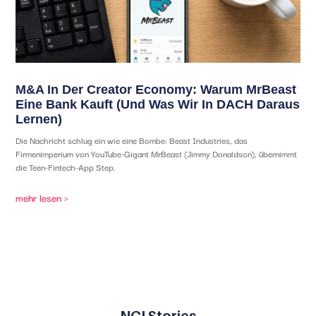
M&A In Der Creator Economy: Warum MrBeast
Eine Bank Kauft (und Was Wir In DACH Daraus
Lernen)
Die Nachricht schlug ein wie eine Bombe: Beast Industries, das
Firmenimperium von YouTube-Gigant MrBeast (Jimmy Donaldson), übernimmt
die Teen-Fintech-App Step.
mehr lesen >
NGI Stories