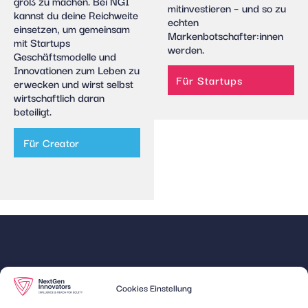
groß zu machen. Bei NGI
mitinvestieren – und so zu
kannst du deine Reichweite
echten
einsetzen, um gemeinsam
Markenbotschafter:innen
mit Startups
werden.
Geschäftsmodelle und
Innovationen zum Leben zu
Für Startups
erwecken und wirst selbst
wirtschaftlich daran
beteiligt.
Für Creator
Quick
Unsere
Cookies Einstellung
Links
Expertise