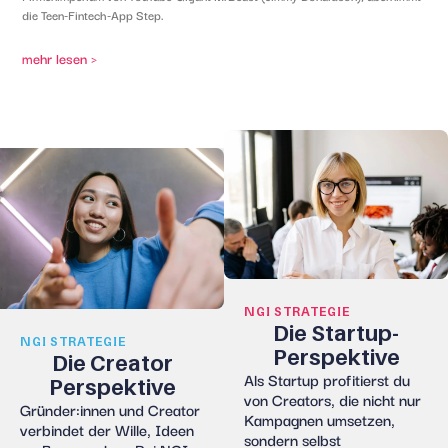
die Teen-Fintech-App Step.
mehr lesen >
NGI STRATEGIE
Die Startup-
NGI STRATEGIE
Perspektive
Die Creator
Als Startup profitierst du
Perspektive
von
Creator
s
, die nicht nur
Gründer:innen
und Creator
Kampagnen umsetzen,
verbindet der Wille, Ideen
sondern selbst