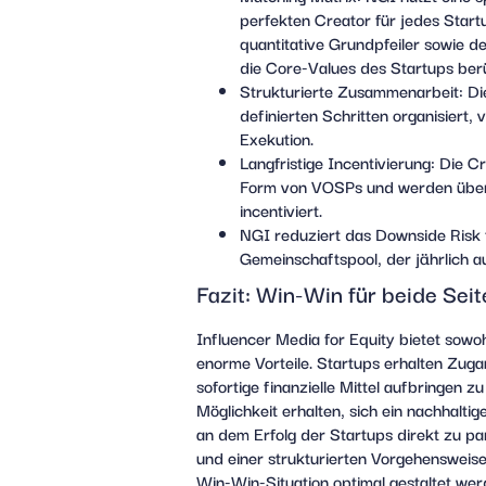
perfekten Creator für jedes Start
quantitative Grundpfeiler sowie d
die Core-Values des Startups berü
Strukturierte Zusammenarbeit:
Di
definierten Schritten organisiert,
Exekution.
Langfristige Incentivierung:
Die Cr
Form von VOSPs und werden über e
incentiviert.
NGI reduziert das Downside Risk 
Gemeinschaftspool, der jährlich a
Fazit: Win-Win für beide Sei
Influencer Media for Equity bietet sowoh
enorme Vorteile. Startups erhalten Zug
sofortige finanzielle Mittel aufbringen 
Möglichkeit erhalten, sich ein nachhalt
an dem Erfolg der Startups direkt zu pa
und einer strukturierten Vorgehensweise
Win-Win-Situation optimal gestaltet we