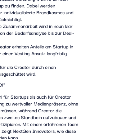
up zu finden. Dabei werden
er individualisierte Brandkosmos und
cksichtigt.
e Zusammenarbeit wird in neun klar
 von der Bedarfsanalyse bis zur Deal-
eator erhalten Anteile am Startup in
inen Vesting-Ansatz langfristig
für die Creator durch einen
usgeschüttet wird.
ten
l für Startups als auch für Creator
ang zu wertvoller Medienpräsenz, ohne
zu müssen, während Creator die
iges zweites Standbein aufzubauen und
rtizipieren. Mit einem erfahrenen Team
 zeigt NextGen Innovators, wie diese
rden kann.