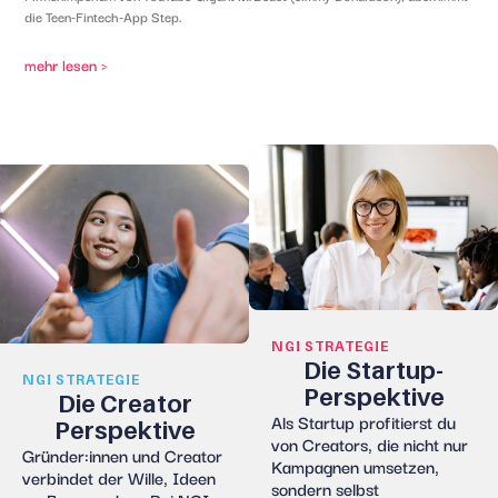
die Teen-Fintech-App Step.
mehr lesen >
NGI STRATEGIE
Die Startup-
NGI STRATEGIE
Perspektive
Die Creator
Als Startup profitierst du
Perspektive
von
Creator
s
, die nicht nur
Gründer:innen
und Creator
Kampagnen umsetzen,
verbindet der Wille, Ideen
sondern selbst