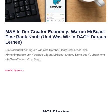
M&A In Der Creator Economy: Warum MrBeast
Eine Bank Kauft (und Was Wir In DACH Daraus
Lernen)
Die Nachricht schlug ein wie eine Bombe: Beast Industries, das
Firmenimperium von YouTube-Gigant MrBeast (Jimmy Donaldson), übernimmt
die Teen-Fintech-App Step.
mehr lesen >
NGI Stories