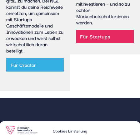
groß zu machen. Bei NGI
mitinvestieren – und so zu
kannst du deine Reichweite
echten
einsetzen, um gemeinsam
Markenbotschafter:innen
mit Startups
werden.
Geschäftsmodelle und
Innovationen zum Leben zu
Für Startups
erwecken und wirst selbst
wirtschaftlich daran
beteiligt.
Für Creator
Quick
Unsere
Cookies Einstellung
Links
Expertise