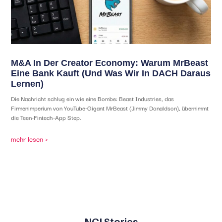
M&A In Der Creator Economy: Warum MrBeast
Eine Bank Kauft (und Was Wir In DACH Daraus
Lernen)
Die Nachricht schlug ein wie eine Bombe: Beast Industries, das
Firmenimperium von YouTube-Gigant MrBeast (Jimmy Donaldson), übernimmt
die Teen-Fintech-App Step.
mehr lesen >
NGI Stories