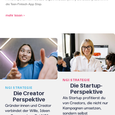
die Teen-Fintech-App Step.
mehr lesen >
NGI STRATEGIE
Die Startup-
NGI STRATEGIE
Perspektive
Die Creator
Als Startup profitierst du
Perspektive
von
Creator
s
, die nicht nur
Gründer:innen
und Creator
Kampagnen umsetzen,
verbindet der Wille, Ideen
sondern selbst