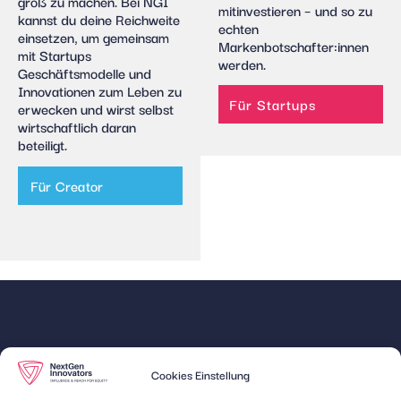
groß zu machen. Bei NGI
mitinvestieren – und so zu
kannst du deine Reichweite
echten
einsetzen, um gemeinsam
Markenbotschafter:innen
mit Startups
werden.
Geschäftsmodelle und
Innovationen zum Leben zu
Für Startups
erwecken und wirst selbst
wirtschaftlich daran
beteiligt.
Für Creator
Quick
Unsere
Cookies Einstellung
Links
Expertise