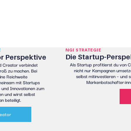
E
NGI STRATEGIE
Die Startup-Perspe
or Perspektive
Als Startup profitierst du von
C
 Creator verbindet
nicht nur Kampagnen umsetz
groß zu machen. Bei
selbst mitinvestieren – und 
ine Reichweite
Markenbotschafter:inn
meinsam mit Startups
 und Innovationen zum
n und wirst selbst
n beteiligt.
eator