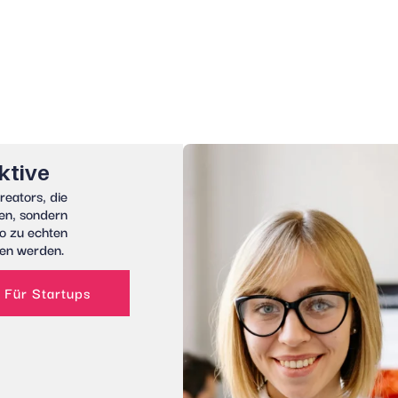
ktive
reator
s
, die
en, sondern
so zu echten
en
werden.
Für Startups